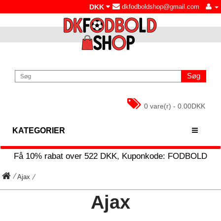
DKK
dkfodboldshop@gmail.com
Søg
0 vare(r) - 0.00DKK
KATEGORIER
Få
10%
rabat over
522
DKK, Kuponkode:
FODBOLD
Ajax
Ajax