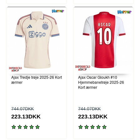
Ajax Tredje trøje 2025-26 Kort
Ajax Oscar Gloukh #10
ærmer
Hjemmebanetrøje 2025-26
Kort ærmer
744.07DKK
744.07DKK
223.13DKK
223.13DKK