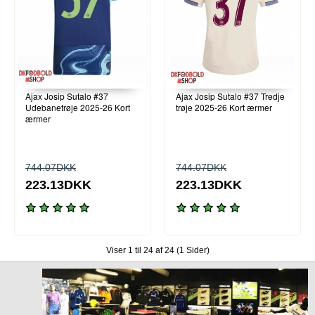
Ajax Josip Sutalo #37
Ajax Josip Sutalo #37 Tredje
Udebanetrøje 2025-26 Kort
trøje 2025-26 Kort ærmer
ærmer
744.07DKK
744.07DKK
223.13DKK
223.13DKK
Viser 1 til 24 af 24 (1 Sider)