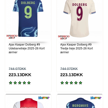
Ajax Kasper Dolberg #9
Ajax Kasper Dolberg #9
Udebanetrøje 2025-26 Kort
Tredje trøje 2025-26 Kort
ærmer
ærmer
744.07DKK
744.07DKK
223.13DKK
223.13DKK