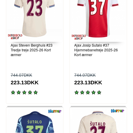
Ajax Steven Berghuis #23
Ajax Josip Sutalo #37
Tredje trøje 2025-26 Kort
Hjemmebanetrøje 2025-26
ærmer
Kort ærmer
744.07DKK
744.07DKK
223.13DKK
223.13DKK