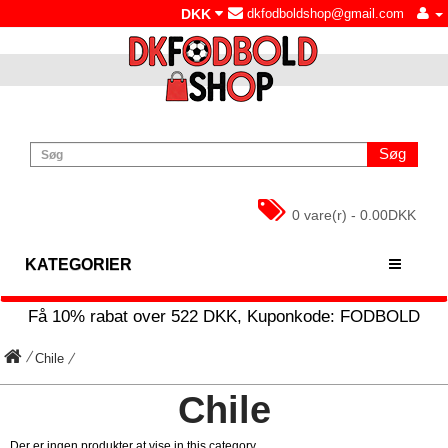
DKK
dkfodboldshop@gmail.com
Søg
0 vare(r) - 0.00DKK
KATEGORIER
Få
10%
rabat over
522
DKK, Kuponkode:
FODBOLD
Chile
Chile
Der er ingen produkter at vise in this category.