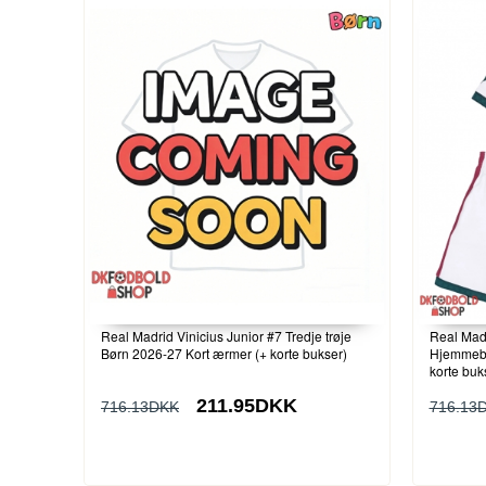
Real Madrid Vinicius Junior #7 Tredje trøje
Real Mad
Børn 2026-27 Kort ærmer (+ korte bukser)
Hjemmeba
korte buk
211.95DKK
716.13DKK
716.13