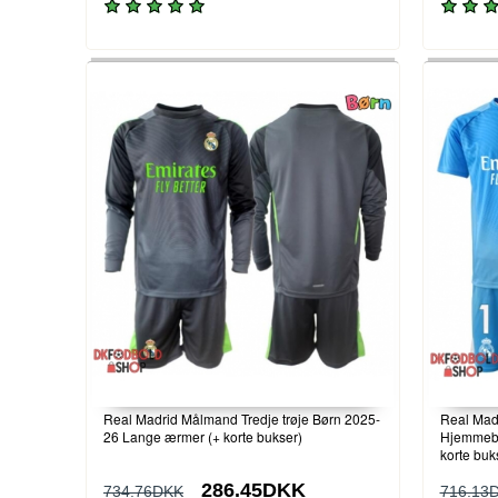
Real Madrid Målmand Tredje trøje Børn 2025-
Real Mad
26 Lange ærmer (+ korte bukser)
Hjemmeba
korte buk
286.45DKK
734.76DKK
716.13