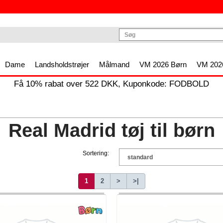
Dame
Landsholdstrøjer
Målmand
VM 2026 Børn
VM 2026
Få
10%
rabat over
522
DKK, Kuponkode:
FODBOLD
Real Madrid tøj til børn
Sortering:
1
2
>
>|