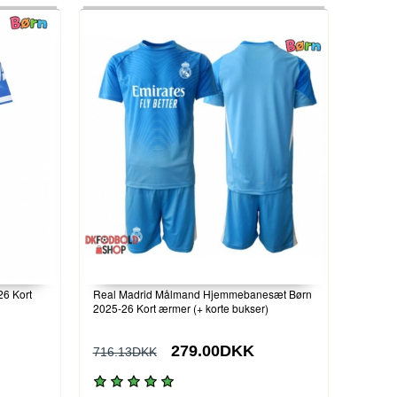
26 Kort
Real Madrid Målmand Hjemmebanesæt Børn
2025-26 Kort ærmer (+ korte bukser)
279.00DKK
716.13DKK