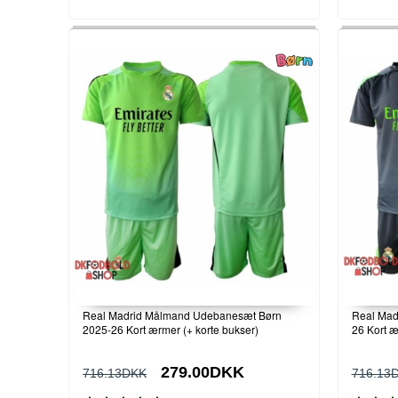
Real Madrid Målmand Udebanesæt Børn
Real Madr
2025-26 Kort ærmer (+ korte bukser)
26 Kort æ
279.00DKK
716.13DKK
716.13