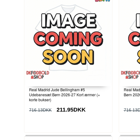
Real Madrid Jude Bellingham #5
Real Madr
Udebanesæt Børn 2026-27 Kort ærmer (+
Børn 2026
korte bukser)
211.95DKK
716.13DKK
716.13