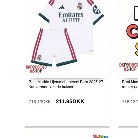
Real Madrid Hjemmebanesæt Børn 2026-27
Real Mad
Kort ærmer (+ korte bukser)
ærmer (+ 
211.95DKK
716.13DKK
716.13