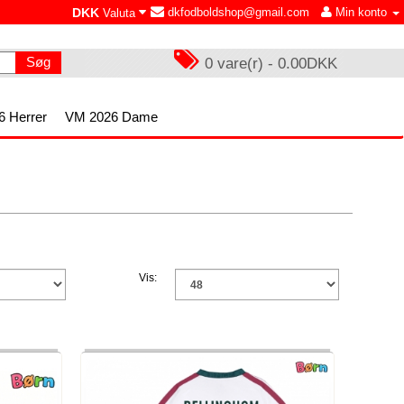
DKK
dkfodboldshop@gmail.com
Min konto
Valuta
Søg
0 vare(r) - 0.00DKK
 Herrer
VM 2026 Dame
Vis: