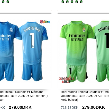
rid Thibaut Courtois #1 Målmand
Real Madrid Thibaut Courtois #1 M
nesæt Børn 2025-26 Kort ærmer (+
Udebanesæt Børn 2025-26 Kort ærm
ser)
korte bukser)
279.00DKK
279.00DKK
DKK
716.13DKK