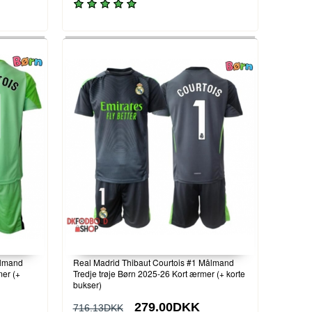
ålmand
Real Madrid Thibaut Courtois #1 Målmand
er (+
Tredje trøje Børn 2025-26 Kort ærmer (+ korte
bukser)
279.00DKK
716.13DKK