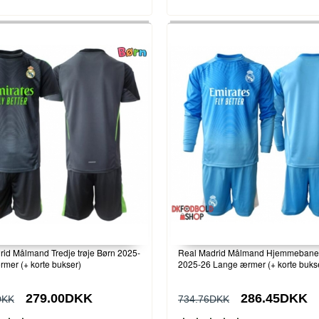
id Målmand Tredje trøje Børn 2025-
Real Madrid Målmand Hjemmebane
rmer (+ korte bukser)
2025-26 Lange ærmer (+ korte buks
279.00DKK
286.45DKK
DKK
734.76DKK