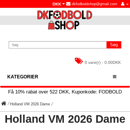
DKK
dkfodboldshop@gmail.com
Søg
0 vare(r) - 0.00DKK
KATEGORIER
Få
10%
rabat over
522
DKK, Kuponkode:
FODBOLD
Holland VM 2026 Dame
Holland VM 2026 Dame