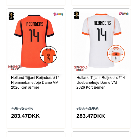
Holland Tijjani Reijnders #14
Holland Tijjani Reijnders #14
Hjemmebanetrøje Dame VM
Udebanetrøje Dame VM
2026 Kort ærmer
2026 Kort ærmer
708.72DKK
708.72DKK
283.47DKK
283.47DKK