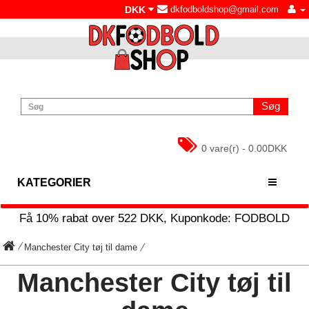
DKK
dkfodboldshop@gmail.com
Søg
0 vare(r) - 0.00DKK
KATEGORIER
Få
10%
rabat over
522
DKK, Kuponkode:
FODBOLD
Manchester City tøj til dame
Manchester City tøj til