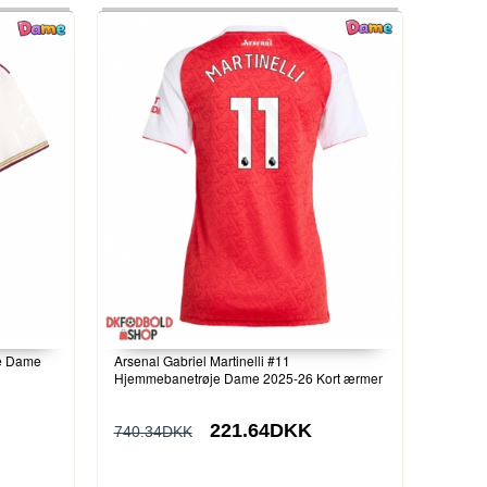
je Dame
Arsenal Gabriel Martinelli #11
Hjemmebanetrøje Dame 2025-26 Kort ærmer
221.64DKK
740.34DKK