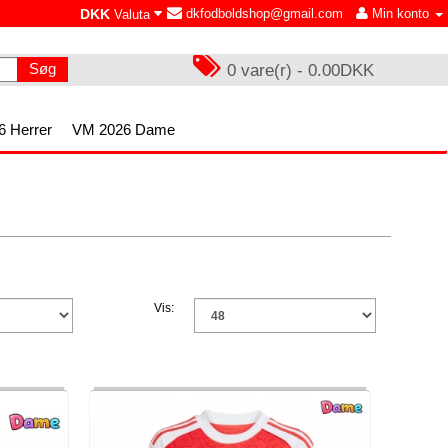
DKK
dkfodboldshop@gmail.com
Min konto
Valuta
Søg
0 vare(r) - 0.00DKK
 Herrer
VM 2026 Dame
Vis: