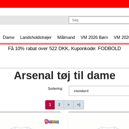
Dame
Landsholdstrøjer
Målmand
VM 2026 Børn
VM 2026
Få
10%
rabat over
522
DKK, Kuponkode:
FODBOLD
Arsenal tøj til dame
Sortering:
1
2
>
>|