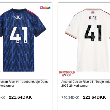
Declan Rice #41 Udebanetrøje Dame
Arsenal Declan Rice #41 Tredje trø
Kort ærmer
2025-26 Kort ærmer
221.64DKK
221.64DKK
DKK
740.34DKK