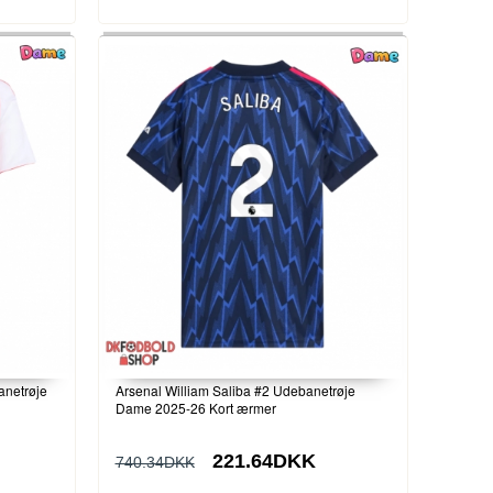
anetrøje
Arsenal William Saliba #2 Udebanetrøje
Dame 2025-26 Kort ærmer
221.64DKK
740.34DKK