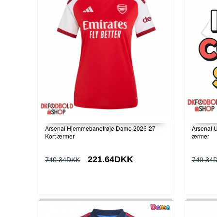
Arsenal Hjemmebanetrøje Dame 2026-27
Arsenal 
Kort ærmer
ærmer
221.64DKK
740.34DKK
740.34