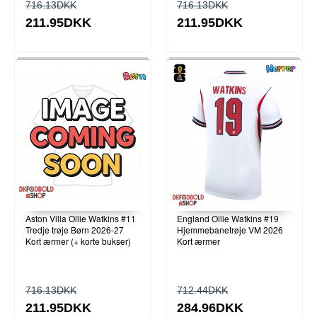
716.13DKK
716.13DKK
211.95DKK
211.95DKK
Aston Villa Ollie Watkins #11
England Ollie Watkins #19
Tredje trøje Børn 2026-27
Hjemmebanetrøje VM 2026
Kort ærmer (+ korte bukser)
Kort ærmer
716.13DKK
712.44DKK
211.95DKK
284.96DKK