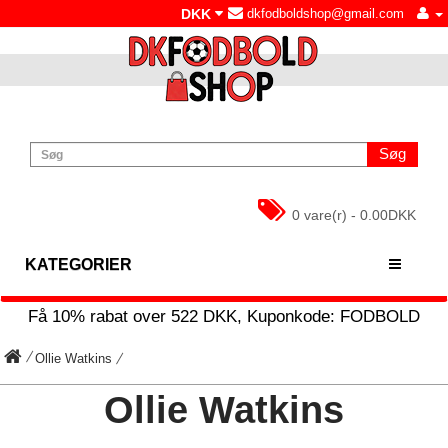
DKK
dkfodboldshop@gmail.com
Søg
0 vare(r) - 0.00DKK
KATEGORIER
Få
10%
rabat over
522
DKK, Kuponkode:
FODBOLD
Ollie Watkins
Ollie Watkins