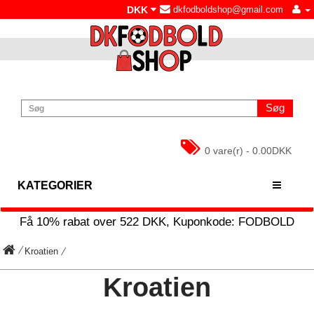
DKK
dkfodboldshop@gmail.com
Søg
0 vare(r) - 0.00DKK
KATEGORIER
Få
10%
rabat over
522
DKK, Kuponkode:
FODBOLD
Kroatien
Kroatien