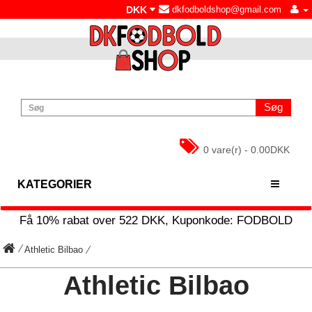
DKK
dkfodboldshop@gmail.com
Søg
0 vare(r) - 0.00DKK
KATEGORIER
Få
10%
rabat over
522
DKK, Kuponkode:
FODBOLD
Athletic Bilbao
Athletic Bilbao