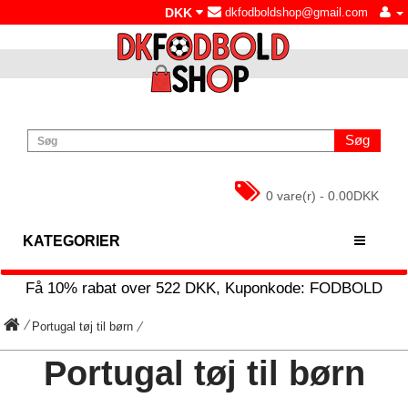
DKK
dkfodboldshop@gmail.com
Søg
0 vare(r) - 0.00DKK
KATEGORIER
Få
10%
rabat over
522
DKK, Kuponkode:
FODBOLD
Portugal tøj til børn
Portugal tøj til børn