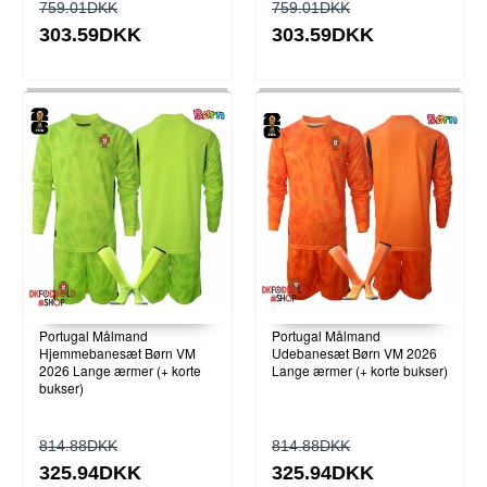
759.01DKK
759.01DKK
303.59DKK
303.59DKK
Portugal Målmand
Portugal Målmand
Hjemmebanesæt Børn VM
Udebanesæt Børn VM 2026
2026 Lange ærmer (+ korte
Lange ærmer (+ korte bukser)
bukser)
814.88DKK
814.88DKK
325.94DKK
325.94DKK