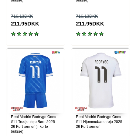
716.13DKK
716.13DKK
211.95DKK
211.95DKK
Real Madrid Rodrygo Goes
Real Madrid Rodrygo Goes
#11 Tredje trøje Børn 2025-
#11 Hjemmebanetrøje 2025-
26 Kort ærmer (+ korte
26 Kort ærmer
bukser)