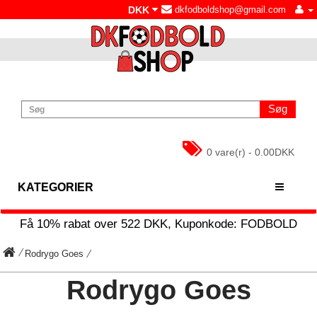
DKK
dkfodboldshop@gmail.com
Søg
0 vare(r) - 0.00DKK
KATEGORIER
Få
10%
rabat over
522
DKK, Kuponkode:
FODBOLD
Rodrygo Goes
Rodrygo Goes