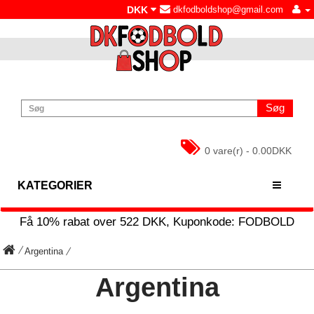
DKK
dkfodboldshop@gmail.com
Søg
0 vare(r) - 0.00DKK
KATEGORIER
Få
10%
rabat over
522
DKK, Kuponkode:
FODBOLD
Argentina
Argentina