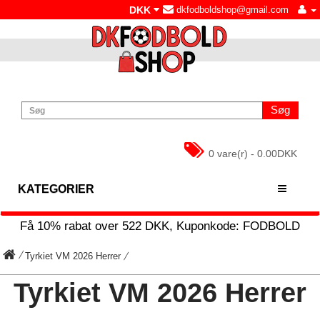
DKK
dkfodboldshop@gmail.com
Søg
0 vare(r) - 0.00DKK
KATEGORIER
Få
10%
rabat over
522
DKK, Kuponkode:
FODBOLD
Tyrkiet VM 2026 Herrer
Tyrkiet VM 2026 Herrer