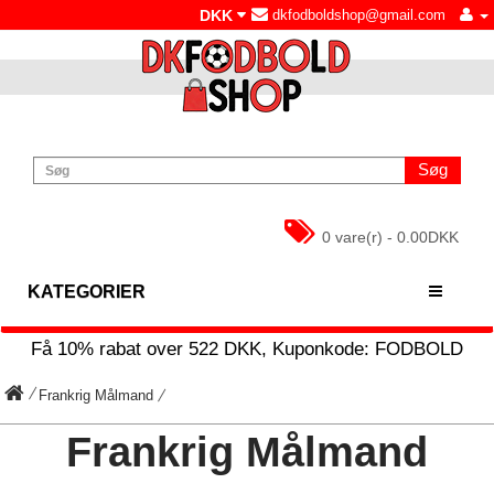
DKK
dkfodboldshop@gmail.com
Søg
0 vare(r) - 0.00DKK
KATEGORIER
Få
10%
rabat over
522
DKK, Kuponkode:
FODBOLD
Frankrig Målmand
Frankrig Målmand