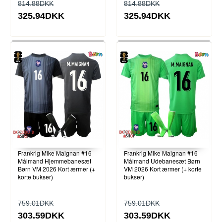
814.88DKK
814.88DKK
325.94DKK
325.94DKK
Frankrig Mike Maignan #16
Frankrig Mike Maignan #16
Målmand Hjemmebanesæt
Målmand Udebanesæt Børn
Børn VM 2026 Kort ærmer (+
VM 2026 Kort ærmer (+ korte
korte bukser)
bukser)
759.01DKK
759.01DKK
303.59DKK
303.59DKK