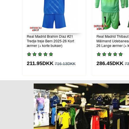
Real Madrid Brahim Diaz #21
Real Madrid Thibaut
Tredje trøje Børn 2025-26 Kort
Målmand Udebanesæ
ærmer (+ korte bukser)
26 Lange ærmer (+ k
211.95DKK
286.45DKK
716.13DKK
7