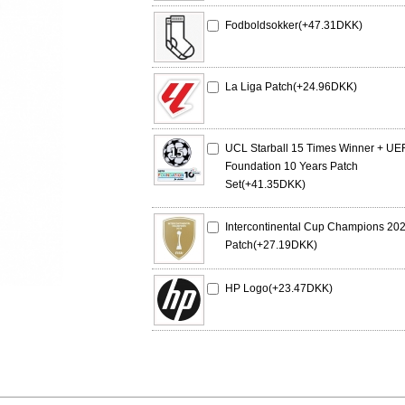
Fodboldsokker(+47.31DKK)
La Liga Patch(+24.96DKK)
UCL Starball 15 Times Winner + UE
Foundation 10 Years Patch
Set(+41.35DKK)
Intercontinental Cup Champions 20
Patch(+27.19DKK)
HP Logo(+23.47DKK)