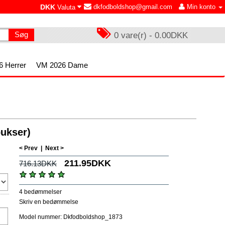
DKK
dkfodboldshop@gmail.com
Min konto
Valuta
Søg
0 vare(r) - 0.00DKK
 Herrer
VM 2026 Dame
ukser)
< Prev
|
Next >
211.95DKK
716.13DKK
4 bedømmelser
Skriv en bedømmelse
Model nummer: Dkfodboldshop_1873