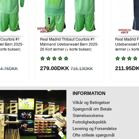
 Courtois #1
Real Madrid Thibaut Courtois #1
Real Madrid F
t Børn 2025-
Målmand Udebanesæt Børn 2025-
Udebanesæt B
orte bukser)
26 Kort ærmer (+ korte bukser)
ærmer (+ kort
279.00DKK
211.95D
34.76DKK
716.13DKK
INFORMATION
Vilkår og Betingelser
Spørgsmål om Betale
Størrelsesskema
Fortrolighedspolitik
Levering og Forsendelse
Ofte stillede spørgsmål