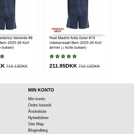
ederico Valverde #8
Real Madrid Arda Guler #15
ørn 2025-26 Kort
Udebanesæt Børn 2025-26 Kort
e bukser)
ærmer (+ korte bukser)
KK
211.95DKK
716.13DKK
716.13DKK
MIN KONTO
Min konto
Ordre historik
Ănskeliste
Nyhedsbrev
Site Map
Blogindlæg