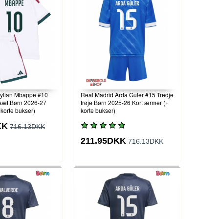
Kylian Mbappe #10
Real Madrid Arda Guler #15 Tredje
æt Børn 2026-27
trøje Børn 2025-26 Kort ærmer (+
 korte bukser)
korte bukser)
KK
716.13DKK
211.95DKK
716.13DKK