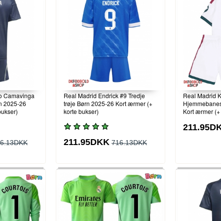
do Camavinga
Real Madrid Endrick #9 Tredje
Real Madrid 
n 2025-26
trøje Børn 2025-26 Kort ærmer (+
Hjemmebanes
bukser)
korte bukser)
Kort ærmer (+
211.95D
211.95DKK
6.13DKK
716.13DKK